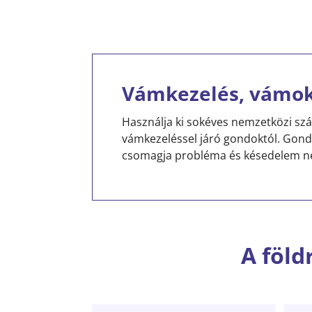
Vámkezelés, vámok
Használja ki sokéves nemzetközi szá
vámkezeléssel járó gondoktól. Go
csomagja probléma és késedelem né
A föld