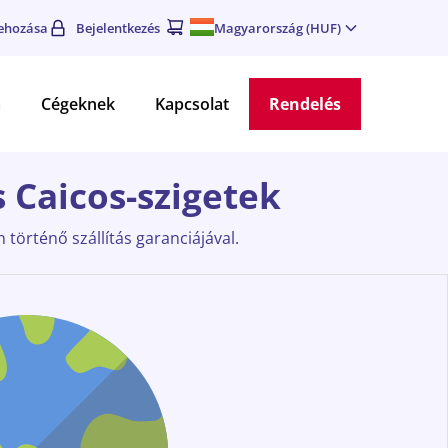
rehozása
Bejelentkezés
Magyarország (HUF)
a
Cégeknek
Kapcsolat
Rendelés
s Caicos-szigetek
 történő szállítás garanciájával.