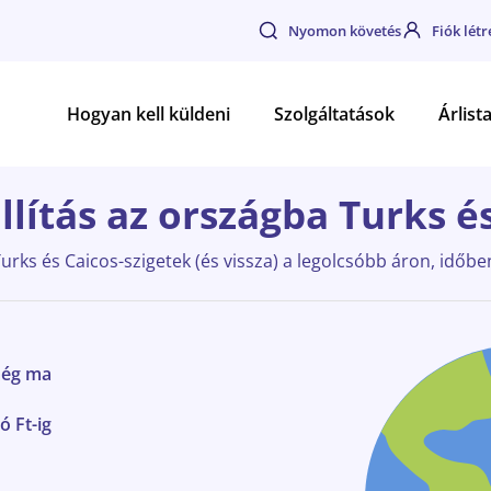
Nyomon követés
Fiók lét
Hogyan kell küldeni
Szolgáltatások
Árlist
llítás az országba Turks é
urks és Caicos-szigetek (és vissza) a legolcsóbb áron, időben
még ma
ó Ft-ig