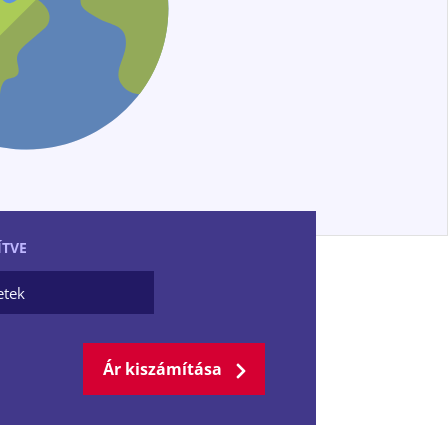
ÍTVE
Ár kiszámítása