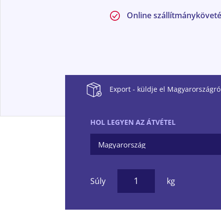
Online szállítmánykövet
Export
- küldje el Magyarországró
HOL LEGYEN AZ ÁTVÉTEL
Súly
kg