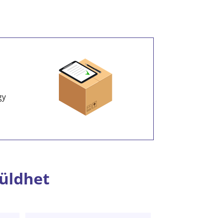
gy
küldhet