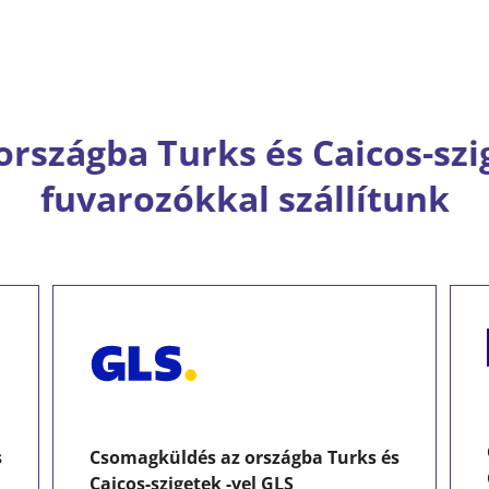
 országba Turks és Caicos-szi
fuvarozókkal szállítunk
s
Csomagküldés az országba Turks és
Caicos-szigetek -vel GLS