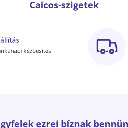
Caicos-szigetek
állítás
nkanapi kézbesítés
gyfelek ezrei bíznak bennü