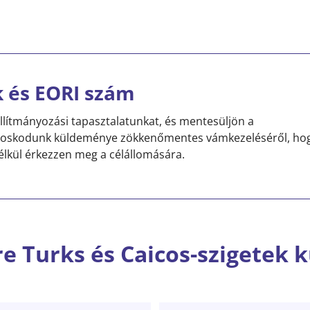
 és EORI szám
llítmányozási tapasztalatunkat, és mentesüljön a
ndoskodunk küldeménye zökkenőmentes vámkezeléséről, ho
lkül érkezzen meg a célállomására.
re Turks és Caicos-szigetek 