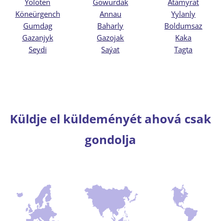
Yolöten
Gowurdak
Atamyrat
Köneürgench
Annau
Yylanly
Gumdag
Baharly
Boldumsaz
Gazanjyk
Gazojak
Kaka
Seydi
Saýat
Tagta
Küldje el küldeményét ahová csak
gondolja