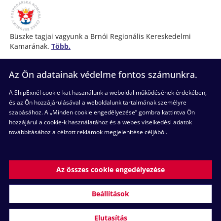
Büszke tagjai vagyunk a Brnói Regionális Kereskedelmi
Kamarának.
Több.
Az Ön adatainak védelme fontos számunkra.
(+36) 52 998 898
A ShipExnél cookie-kat használunk a weboldal működésének érdekében,
Hétköznapokon itt vagyunk Önnek
8:00 és 17:00 óra
és az Ön hozzájárulásával a weboldalunk tartalmának személyre
között
szabásához. A „Minden cookie engedélyezése” gombra kattintva Ön
hozzájárul a cookie-k használatához és a webes viselkedési adatok
továbbításához a célzott reklámok megjelenítése céljából.
Kövessen minket
Az összes cookie engedélyezése
Feltételek
Adatvédelmi szabályzat
Cookie-szabályzat
Beállítások
Cookie-beállítások
Panaszkezelési eljárás
Elutasítás
© ShipEx Hungary Kft.