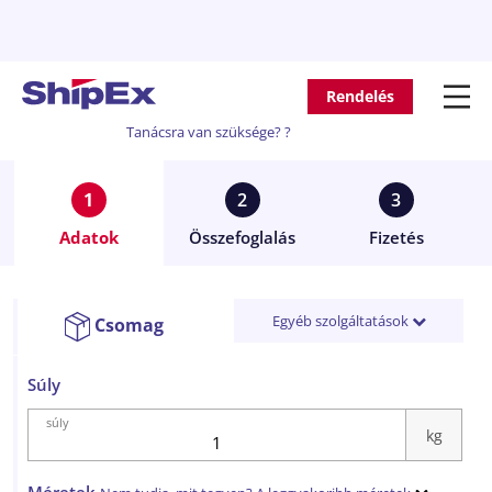
Rendelés
Tanácsra van szüksége?
?
1
2
3
Adatok
Összefoglalás
Fizetés
Egyéb szolgáltatások
Csomag
Súly
súly
kg