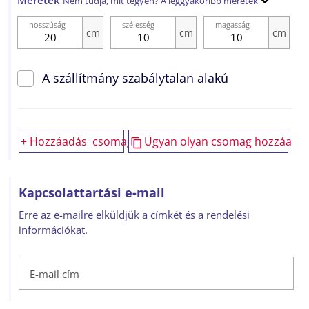
Méretek
Nem tudja, mit tegyen? A leggyakoribb méretek
hosszúság
szélesség
magasság
cm
cm
cm
A szállítmány szabálytalan alakú
+
Hozzáadás
csomag
Ugyan olyan csomag hozzáadá
Kapcsolattartási e-mail
Erre az e-mailre elküldjük a címkét és a rendelési
információkat.
E-mail cím