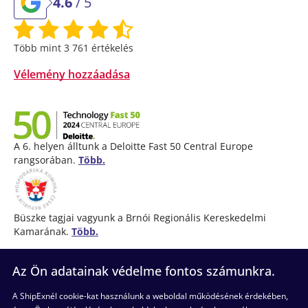
4.6
/ 5
Több mint 3 761 értékelés
Vélemény hozzáadása
A 6. helyen álltunk a Deloitte Fast 50 Central Europe
rangsorában.
Több.
Büszke tagjai vagyunk a Brnói Regionális Kereskedelmi
Kamarának.
Több.
Az Ön adatainak védelme fontos számunkra.
(+36) 52 998 898
A ShipExnél cookie-kat használunk a weboldal működésének érdekében,
Hétköznapokon itt vagyunk Önnek
8:00 és 17:00 óra