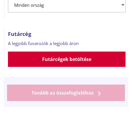
Futárcég
A legjobb fuvarozók a legjobb áron
Futárcégek betöltése
Tovább az összefoglalóhoz