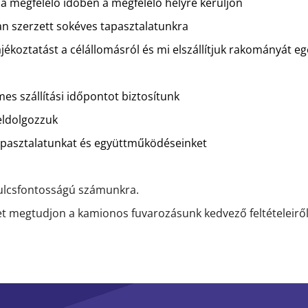
 megfelelő időben a megfelelő helyre kerüljön
an szerzett sokéves tapasztalatunkra
tájékoztatást a célállomásról és mi elszállítjuk rakományát 
es szállítási időpontot biztosítunk
feldolgozzuk
tapasztalatunkat és együttműködéseinket
kulcsfontosságú számunkra.
et megtudjon a kamionos fuvarozásunk kedvező feltételeiről