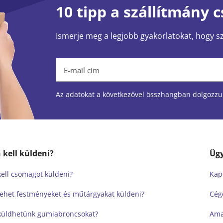
10 tipp a szállítmány
Ismerje meg a legjobb gyakorlatokat, hogy 
E-mail cím
Az adatokat a következővel összhangban dolgozzuk
kell küldeni?
Ügy
ell csomagot küldeni?
Kap
ehet festményeket és műtárgyakat küldeni?
Cég
küldhetünk gumiabroncsokat?
Ama