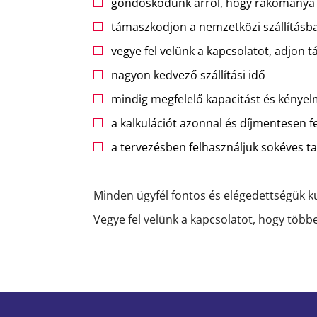
gondoskodunk arról, hogy rakománya a
támaszkodjon a nemzetközi szállításb
vegye fel velünk a kapcsolatot, adjon 
nagyon kedvező szállítási idő
mindig megfelelő kapacitást és kényelm
a kalkulációt azonnal és díjmentesen 
a tervezésben felhasználjuk sokéves 
Minden ügyfél fontos és elégedettségük 
Vegye fel velünk a kapcsolatot, hogy több