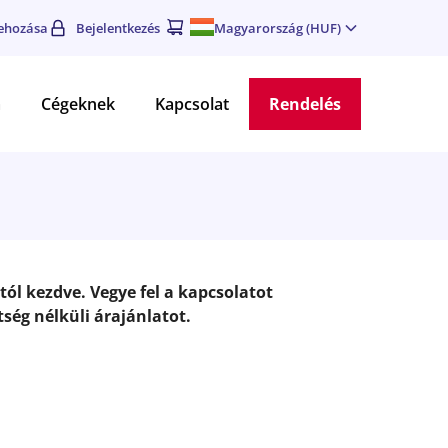
rehozása
Bejelentkezés
Magyarország (HUF)
a
Cégeknek
Kapcsolat
Rendelés
ól kezdve. Vegye fel a kapcsolatot
ség nélküli árajánlatot.