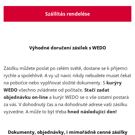
Szállítás rendelése
Výhodné doručení zásilek s WEDO
Zásilku můžete poslat po celém světě, dostane se k příjemci
rychle a spolehlivě. A vy už navíc nikdy nebudete muset čekat
na pobočce nebo vyplňovat složité dokumenty. S
kurýry
WEDO
všechno zvládnete od počítače.
Stačí zadat
objednávku on-line
a kurýr WEDO se o vše ostatní postará
za vás. V dohodnutý čas a na dohodnuté adrese vaši zásilku
vyzvedne. A může to být třeba
hned následující den!
Dokumenty, objednávky, i mimořádně cenné zásilky