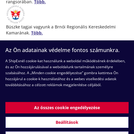
rangsorában.
Több.
Büszke tagjai vagyunk a Brnói Regionális Kereskedelmi
Kamarának.
Több.
Az Ön adatainak védelme fontos számunkra.
(+36) 52 998 898
A ShipExnél cookie-kat használunk a weboldal működésének érdekében,
Hétköznapokon itt vagyunk Önnek
8:00 és 17:00 óra
és az Ön hozzájárulásával a weboldalunk tartalmának személyre
között
szabásához. A „Minden cookie engedélyezése” gombra kattintva Ön
hozzájárul a cookie-k használatához és a webes viselkedési adatok
továbbításához a célzott reklámok megjelenítése céljából.
Kövessen minket
Az összes cookie engedélyezése
Feltételek
Adatvédelmi szabályzat
Cookie-szabályzat
Beállítások
Cookie-beállítások
Panaszkezelési eljárás