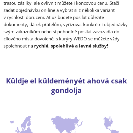
trasou zásilky, ale ovlivnit můžete i koncovou cenu. Stačí
zadat objednávku on-line a vybrat si z několika variant
v rychlosti doručení. Ať už budete posílat důležité
dokumenty, dárek přátelům, vyřizovat konkrétní objednávky
svým zákazníkům nebo si pohodlně posílat zavazadla do
cílového místa dovolené, s kurýry WEDO se můžete vždy
spolehnout na
rychlé, spolehlivé a levné služby!
Küldje el küldeményét ahová csak
gondolja