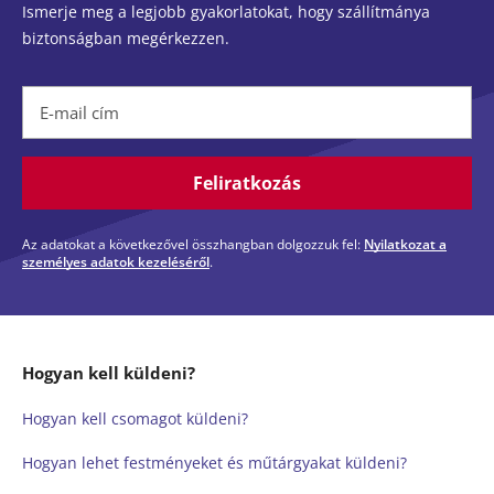
Ismerje meg a legjobb gyakorlatokat, hogy szállítmánya
biztonságban megérkezzen.
E-mail cím
Feliratkozás
Az adatokat a következővel összhangban dolgozzuk fel:
Nyilatkozat a
személyes adatok kezeléséről
.
Hogyan kell küldeni?
Hogyan kell csomagot küldeni?
Hogyan lehet festményeket és műtárgyakat küldeni?