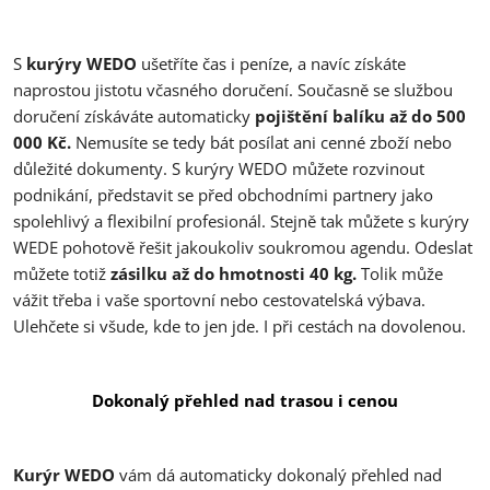
S
kurýry WEDO
ušetříte čas i peníze, a navíc získáte
naprostou jistotu včasného doručení. Současně se službou
doručení získáváte automaticky
pojištění balíku až do 500
000 Kč.
Nemusíte se tedy bát posílat ani cenné zboží nebo
důležité dokumenty. S kurýry WEDO můžete rozvinout
podnikání, představit se před obchodními partnery jako
spolehlivý a flexibilní profesionál. Stejně tak můžete s kurýry
WEDE pohotově řešit jakoukoliv soukromou agendu. Odeslat
můžete totiž
zásilku až do hmotnosti 40 kg.
Tolik může
vážit třeba i vaše sportovní nebo cestovatelská výbava.
Ulehčete si všude, kde to jen jde. I při cestách na dovolenou.
Dokonalý přehled nad trasou i cenou
Kurýr WEDO
vám dá automaticky dokonalý přehled nad