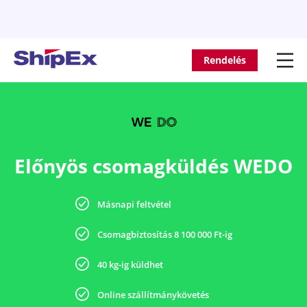
Rendelés
Előnyös csomagküldés WEDO
Másnapi feltvétel
Csomagbiztosítás 8 100 000 Ft-ig
40 kg-ig küldhet
Online szállítmánykövetés